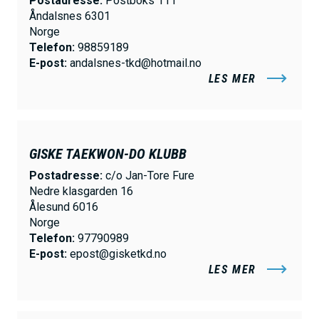
Postadresse:
Postboks 111
Åndalsnes 6301
Norge
Telefon:
98859189
E-post:
andalsnes-tkd@hotmail.no
LES MER
GISKE TAEKWON-DO KLUBB
Postadresse:
c/o Jan-Tore Fure
Nedre klasgarden 16
Ålesund 6016
Norge
Telefon:
97790989
E-post:
epost@gisketkd.no
LES MER