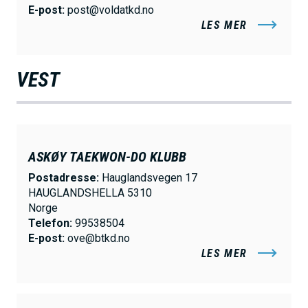
E-post:
post@voldatkd.no
LES MER
VEST
ASKØY TAEKWON-DO KLUBB
Postadresse:
Hauglandsvegen 17
HAUGLANDSHELLA 5310
Norge
Telefon:
99538504
E-post:
ove@btkd.no
LES MER