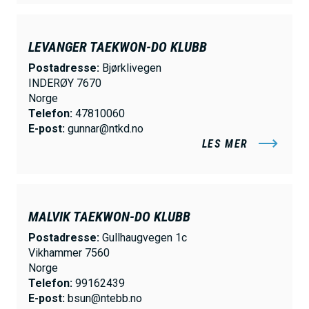
LEVANGER TAEKWON-DO KLUBB
Postadresse:
Bjørklivegen
INDERØY 7670
Norge
Telefon:
47810060
E-post:
gunnar@ntkd.no
LES MER
MALVIK TAEKWON-DO KLUBB
Postadresse:
Gullhaugvegen 1c
Vikhammer 7560
Norge
Telefon:
99162439
E-post:
bsun@ntebb.no