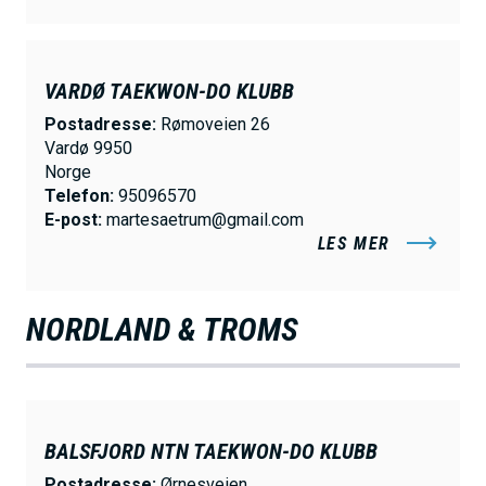
VARDØ TAEKWON-DO KLUBB
Postadresse:
Rømoveien 26
Vardø 9950
Norge
Telefon:
95096570
E-post:
martesaetrum@gmail.com
LES MER
NORDLAND & TROMS
BALSFJORD NTN TAEKWON-DO KLUBB
Postadresse:
Ørnesveien