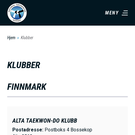
H
MENY
o
p
p
Hjem
Klubber
t
i
l
KLUBBER
h
o
FINNMARK
v
e
d
i
ALTA TAEKWON-DO KLUBB
n
Postadresse:
Postboks 4 Bossekop
n