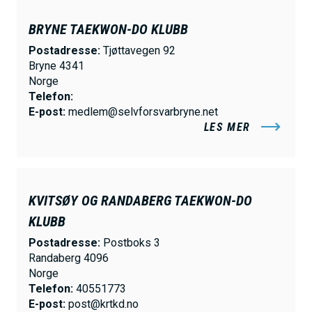
BRYNE TAEKWON-DO KLUBB
Postadresse:
Tjøttavegen 92
Bryne 4341
Norge
Telefon:
E-post:
medlem@selvforsvarbryne.net
LES MER
KVITSØY OG RANDABERG TAEKWON-DO
KLUBB
Postadresse:
Postboks 3
Randaberg 4096
Norge
Telefon:
40551773
E-post:
post@krtkd.no