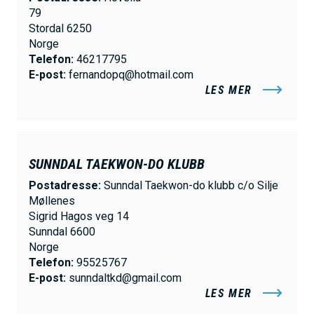
79
Stordal 6250
Norge
Telefon:
46217795
E-post:
fernandopq@hotmail.com
LES MER
SUNNDAL TAEKWON-DO KLUBB
Postadresse:
Sunndal Taekwon-do klubb c/o Silje
Møllenes
Sigrid Hagos veg 14
Sunndal 6600
Norge
Telefon:
95525767
E-post:
sunndaltkd@gmail.com
LES MER