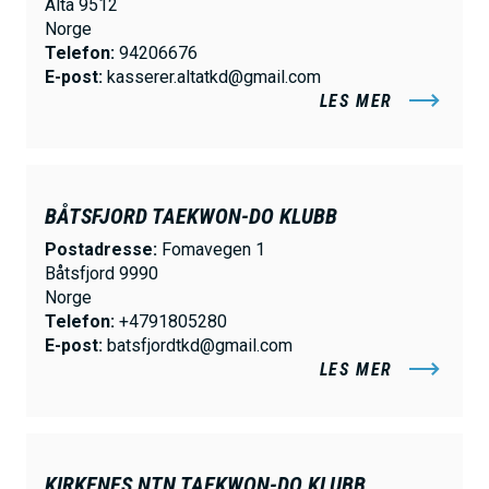
Alta 9512
h
Norge
o
Telefon:
94206676
E-post:
kasserer.altatkd@gmail.com
l
LES MER
d
BÅTSFJORD TAEKWON-DO KLUBB
Postadresse:
Fomavegen 1
Båtsfjord 9990
Norge
Telefon:
+4791805280
E-post:
batsfjordtkd@gmail.com
LES MER
KIRKENES NTN TAEKWON-DO KLUBB