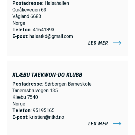
Postadresse:
Halsahallen
Gurålievegen 63
Vågland 6683
Norge
Telefon:
41641893
E-post:
halsatkd@gmail.com
LES MER
KLÆBU TAEKWON-DO KLUBB
Postadresse:
Sørborgen Barneskole
Tanemsbruvegen 135
Klæbu 7540
Norge
Telefon:
95195165
E-post:
kristian@ntkd.no
LES MER