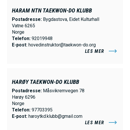
HARAM NTN TAEKWON-DO KLUBB
Postadresse:
Bygdastova, Eidet Kulturhall
Vatne 6265
Norge
Telefon:
92019948
E-post:
hovedinstruktor@taekwon-do.org
LES MER
HARØY TAEKWON-DO KLUBB
Postadresse:
Måsvikremvegen 78
Harøy 6296
Norge
Telefon:
97703395
E-post:
haroytkd.klubb@gmail.com
LES MER