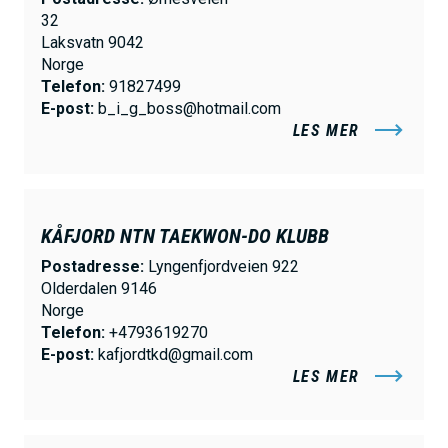
32
Laksvatn 9042
Norge
Telefon:
91827499
E-post:
b_i_g_boss@hotmail.com
LES MER
KÅFJORD NTN TAEKWON-DO KLUBB
Postadresse:
Lyngenfjordveien 922
Olderdalen 9146
Norge
Telefon:
+4793619270
E-post:
kafjordtkd@gmail.com
LES MER