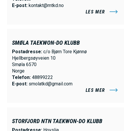
E-post:
kontakt@mtkd.no
LES MER
SMØLA TAEKWON-DO KLUBB
Postadresse:
c/o Bjørn Tore Kjønnø
Hjellbergsøyveien 10
Smøla 6570
Norge
Telefon:
48899222
E-post:
smolatkd@gmail.com
LES MER
STORFJORD NTN TAEKWON-DO KLUBB
Postadresse:
Hovslia