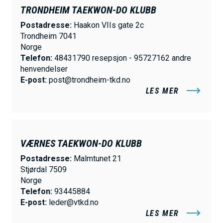
TRONDHEIM TAEKWON-DO KLUBB
Postadresse:
Haakon VIIs gate 2c
Trondheim 7041
Norge
Telefon:
48431790 resepsjon - 95727162 andre
henvendelser
E-post:
post@trondheim-tkd.no
LES MER
VÆRNES TAEKWON-DO KLUBB
Postadresse:
Malmtunet 21
Stjørdal 7509
Norge
Telefon:
93445884
E-post:
leder@vtkd.no
LES MER