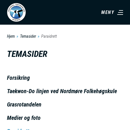
H
MENY
o
p
p
Hjem
Temasider
Paraidrett
t
i
TEMASIDER
l
h
o
Forsikring
v
Taekwon-Do linjen ved Nordmøre Folkehøgskule
e
d
Grasrotandelen
i
n
Medier og foto
n