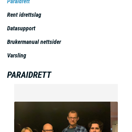
Paraidrett
h
o
Rent idrettslag
l
Datasupport
d
Brukermanual nettsider
Varsling
PARAIDRETT