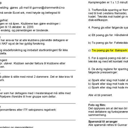
N
M
E
N
U