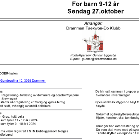
V
E
D
O
M
A
I