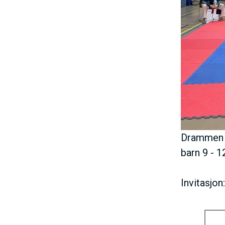
h
o
l
d
Drammen T
barn 9 - 
Invitasjon