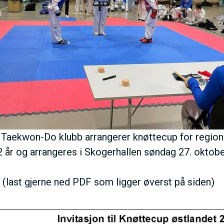
E
N
U
S
A
aekwon-Do klubb arrangerer knøttecup for region 
C
12 år og arrangeres i Skogerhallen søndag 27. oktob
T
: (last gjerne ned PDF som ligger øverst på siden)
I