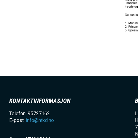
KONTAKTINFORMASJON
Telefon: 95727162
L
E-post:
info@ntkd.no
H
7
N