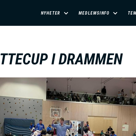
D
NYHETER
MEDLEMSINFO
TE
O
M
TTECUP I DRAMMEN
A
I
N
M