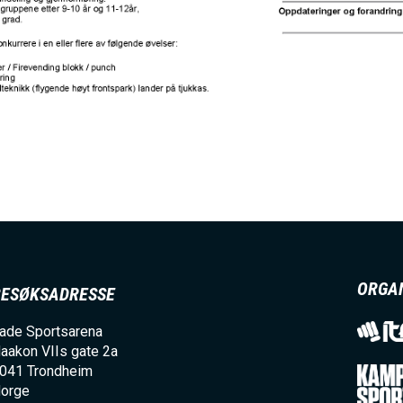
ORGA
BESØKSADRESSE
ade Sportsarena
aakon VIIs gate 2a
041
Trondheim
orge