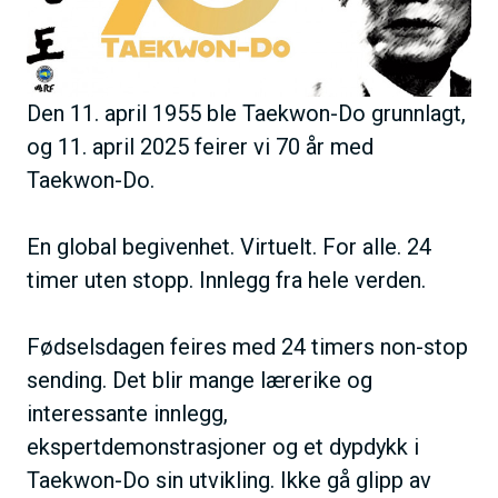
e
h
o
l
Den 11. april 1955 ble Taekwon-Do grunnlagt,
d
og 11. april 2025 feirer vi 70 år med
Taekwon-Do.
En global begivenhet. Virtuelt. For alle. 24
timer uten stopp. Innlegg fra hele verden.
Fødselsdagen feires med 24 timers non-stop
sending. Det blir mange lærerike og
interessante innlegg,
ekspertdemonstrasjoner og et dypdykk i
Taekwon-Do sin utvikling. Ikke gå glipp av