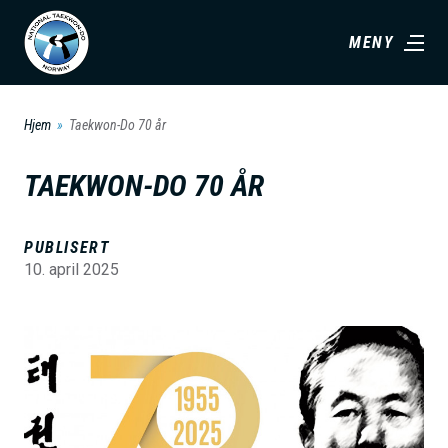
H
MENY
o
p
p
Hjem
Taekwon-Do 70 år
t
i
TAEKWON-DO 70 ÅR
l
h
PUBLISERT
o
10. april 2025
v
e
B
d
i
i
l
n
d
n