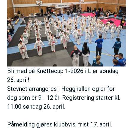
B
h
i
o
l
l
d
d
e
Bli med på Knøttecup 1-2026 i Lier søndag
26. april!
Stevnet arrangeres i Hegghallen og er for
deg som er 9 - 12 år. Registrering starter kl.
11.00 søndag 26. april.
Påmelding gjøres klubbvis, frist 17. april.