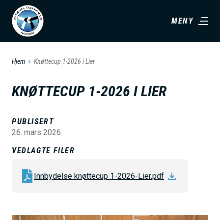
H
MENY
o
p
p
Hjem
Knøttecup 1-2026 i Lier
t
i
KNØTTECUP 1-2026 I LIER
l
h
PUBLISERT
o
26. mars 2026
v
VEDLAGTE FILER
e
d
Innbydelse knøttecup 1-2026-Lier.pdf
i
n
n